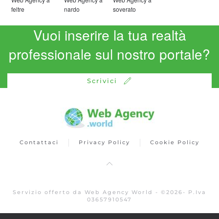
feltre
nardo
soverato
Vuoi inserire la tua realtà
professionale sul nostro portale?
Scrivici
Contattaci
Privacy Policy
Cookie Policy
Servizio offerto da Web Agency World -
©
2026
- P.Iva
03657910547