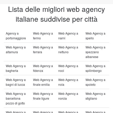
Lista delle migliori web agency
italiane suddivise per città
Agency a
Web Agency a
Web Agency a
Web Agency a
portomaggiore
fermo
narni
spello
Web Agency a
Web Agency a
Web Agency a
Web Agency a
altamura
ferrara
nettuno
spezzano
albanese
Web Agency a
Web Agency a
Web Agency a
Web Agency a
bagheria
fidenza
noci
spilimbergo
Web Agency a
Web Agency a
Web Agency a
Web Agency a
bagni di lucca
finale emilia
nola
spoleto
Web Agency a
Web Agency a
Web Agency a
Web Agency a
barcellona
finale ligure
norcia
stigliano
pozzo di gotto
Web Agency a
Web Agency a
Web Agency a
Web Agency a