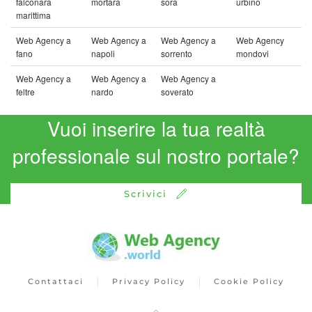
falconara
mortara
sora
urbino
marittima
Web Agency a
Web Agency a
Web Agency a
Web Agency
fano
napoli
sorrento
mondovi
Web Agency a
Web Agency a
Web Agency a
feltre
nardo
soverato
Vuoi inserire la tua realtà
professionale sul nostro portale?
Scrivici
Contattaci
Privacy Policy
Cookie Policy