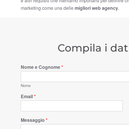
e altri requisiti che riteniamo importanti per definire c
marketing come una delle
migliori web agency
.
Compila i dat
Nome e Cognome
*
Nome
Email
*
Messaggio
*