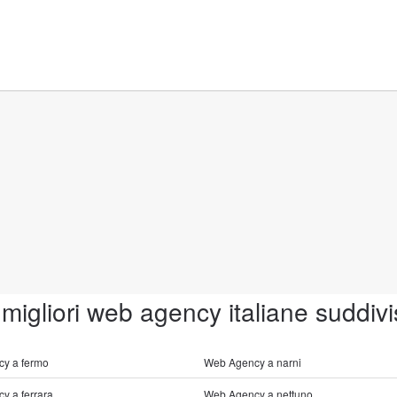
 migliori web agency italiane suddivi
y a fermo
Web Agency a narni
y a ferrara
Web Agency a nettuno