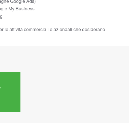
gne Google Ads)
ogle My Business
og
i per le attività commerciali e aziendali che desiderano
A