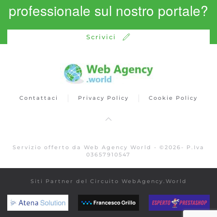
professionale sul nostro portale?
Scrivici
Contattaci
Privacy Policy
Cookie Policy
Servizio offerto da Web Agency World -
©
2026
- P.Iva
03657910547
Siti Partner del Circuito WebAgency.World
atenasolution.it
www.francescogrillo.it
espertoprest