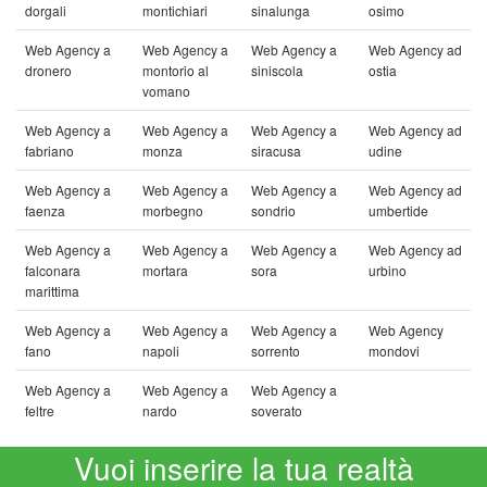
dorgali
montichiari
sinalunga
osimo
Web Agency a
Web Agency a
Web Agency a
Web Agency ad
dronero
montorio al
siniscola
ostia
vomano
Web Agency a
Web Agency a
Web Agency a
Web Agency ad
fabriano
monza
siracusa
udine
Web Agency a
Web Agency a
Web Agency a
Web Agency ad
faenza
morbegno
sondrio
umbertide
Web Agency a
Web Agency a
Web Agency a
Web Agency ad
falconara
mortara
sora
urbino
marittima
Web Agency a
Web Agency a
Web Agency a
Web Agency
fano
napoli
sorrento
mondovi
Web Agency a
Web Agency a
Web Agency a
feltre
nardo
soverato
Vuoi inserire la tua realtà