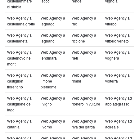
castellammare
lecco
rende
vignola
di stabia
Web Agency a
Web Agency a
Web Agency a
Web Agency a
castellana grotte
legnago
rho
viterbo
Web Agency a
Web Agency a
Web Agency a
Web Agency a
castellaneta
legnano
riccione
vittorio veneto
Web Agency a
Web Agency a
Web Agency a
Web Agency a
castelnovo ne
lendinara
rieti
voghera
monti
Web Agency a
Web Agency a
Web Agency a
Web Agency a
castiglion
limone
rimini
volterra
fiorentino
piemonte
Web Agency a
Web Agency a
Web Agency a
Web Agency ad
castiglione del
livigno
rionero in vulture
abbiategrasso
lago
Web Agency a
Web Agency a
Web Agency a
Web Agency ad
catania
livorno
riva del garda
acireale
Web Agency a
Web Agency a
Web Agency a
Web Agency ad