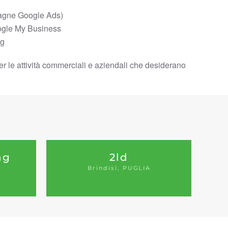
gne Google Ads)
ogle My Business
og
i per le attività commerciali e aziendali che desiderano
ng
2ld
Brindisi, PUGLIA