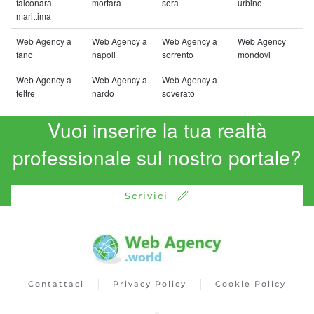
falconara
mortara
sora
urbino
marittima
Web Agency a
Web Agency a
Web Agency a
Web Agency
fano
napoli
sorrento
mondovi
Web Agency a
Web Agency a
Web Agency a
feltre
nardo
soverato
Vuoi inserire la tua realtà
professionale sul nostro portale?
Scrivici
Contattaci
Privacy Policy
Cookie Policy