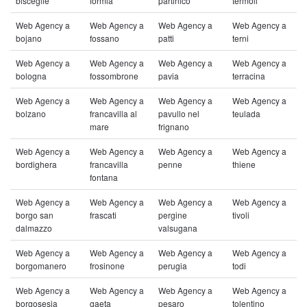
bisceglie
formia
partinico
termoli
Web Agency a
Web Agency a
Web Agency a
Web Agency a
bojano
fossano
patti
terni
Web Agency a
Web Agency a
Web Agency a
Web Agency a
bologna
fossombrone
pavia
terracina
Web Agency a
Web Agency a
Web Agency a
Web Agency a
bolzano
francavilla al
pavullo nel
teulada
mare
frignano
Web Agency a
Web Agency a
Web Agency a
Web Agency a
bordighera
francavilla
penne
thiene
fontana
Web Agency a
Web Agency a
Web Agency a
Web Agency a
borgo san
frascati
pergine
tivoli
dalmazzo
valsugana
Web Agency a
Web Agency a
Web Agency a
Web Agency a
borgomanero
frosinone
perugia
todi
Web Agency a
Web Agency a
Web Agency a
Web Agency a
borgosesia
gaeta
pesaro
tolentino