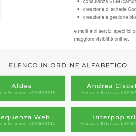
consulenza SEM (campa
creazione di schede Go
creazione e gestione bl
e molti altri servizi specific
maggiore visibilità online.
ELENCO IN ORDINE ALFABETICO
Aldes
Andrea Cisca
a e Brianza, LOMBARDIA
Monza e Brianza, LOMB
requenza Web
Interpop srl
a e Brianza, LOMBARDIA
Monza e Brianza, LOMB