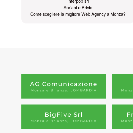
Interpop srl
Soriani e Brivio
Come scegliere la migliore Web Agency a Monza?
AG Comunicazione
Monza e Brianza, LOMBARDIA
Monz
BigFive Srl
F
Monza e Brianza, LOMBARDIA
Monz