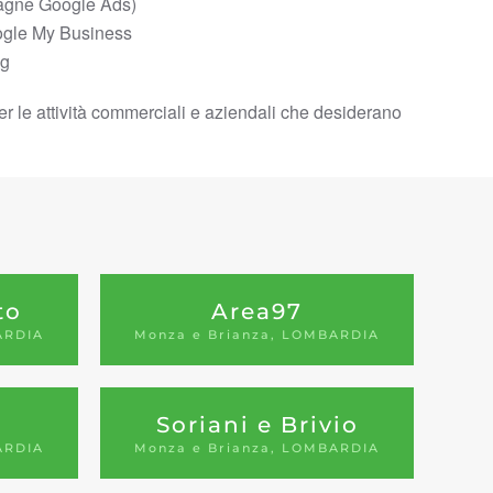
gne Google Ads)
ogle My Business
og
i per le attività commerciali e aziendali che desiderano
to
Area97
ARDIA
Monza e Brianza, LOMBARDIA
Soriani e Brivio
ARDIA
Monza e Brianza, LOMBARDIA