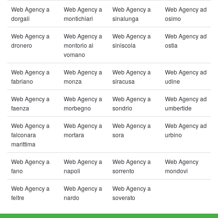
Web Agency a
Web Agency a
Web Agency a
Web Agency ad
dorgali
montichiari
sinalunga
osimo
Web Agency a
Web Agency a
Web Agency a
Web Agency ad
dronero
montorio al
siniscola
ostia
vomano
Web Agency a
Web Agency a
Web Agency a
Web Agency ad
fabriano
monza
siracusa
udine
Web Agency a
Web Agency a
Web Agency a
Web Agency ad
faenza
morbegno
sondrio
umbertide
Web Agency a
Web Agency a
Web Agency a
Web Agency ad
falconara
mortara
sora
urbino
marittima
Web Agency a
Web Agency a
Web Agency a
Web Agency
fano
napoli
sorrento
mondovi
Web Agency a
Web Agency a
Web Agency a
feltre
nardo
soverato