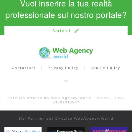
Vuoi inserire la tua realtà
professionale sul nostro portale?
Scrivici
Contattaci
Privacy Policy
Cookie Policy
Servizio offerto da Web Agency World -
©
2026
- P.Iva
03657910547
Siti Partner del Circuito WebAgency.World
atenasolution.it
www.francescogrillo.it
espertoprest