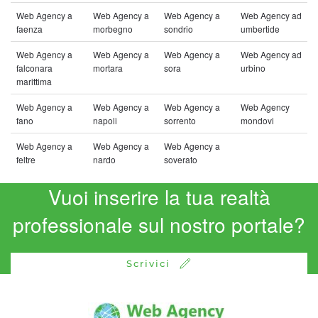
Web Agency a
Web Agency a
Web Agency a
Web Agency ad
faenza
morbegno
sondrio
umbertide
Web Agency a
Web Agency a
Web Agency a
Web Agency ad
falconara
mortara
sora
urbino
marittima
Web Agency a
Web Agency a
Web Agency a
Web Agency
fano
napoli
sorrento
mondovi
Web Agency a
Web Agency a
Web Agency a
feltre
nardo
soverato
Vuoi inserire la tua realtà
professionale sul nostro portale?
Scrivici