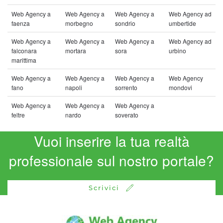
Web Agency a
Web Agency a
Web Agency a
Web Agency ad
faenza
morbegno
sondrio
umbertide
Web Agency a
Web Agency a
Web Agency a
Web Agency ad
falconara
mortara
sora
urbino
marittima
Web Agency a
Web Agency a
Web Agency a
Web Agency
fano
napoli
sorrento
mondovi
Web Agency a
Web Agency a
Web Agency a
feltre
nardo
soverato
Vuoi inserire la tua realtà
professionale sul nostro portale?
Scrivici