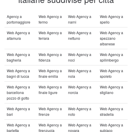
Agency a
Web Agency a
Web Agency a
Web Agency a
portomaggiore
fermo
narni
spello
Web Agency a
Web Agency a
Web Agency a
Web Agency a
altamura
ferrara
nettuno
spezzano
albanese
Web Agency a
Web Agency a
Web Agency a
Web Agency a
bagheria
fidenza
noci
spilimbergo
Web Agency a
Web Agency a
Web Agency a
Web Agency a
bagni di lucca
finale emilia
nola
spoleto
Web Agency a
Web Agency a
Web Agency a
Web Agency a
barcellona
finale ligure
norcia
stigliano
pozzo di gotto
Web Agency a
Web Agency a
Web Agency a
Web Agency a
bari
firenze
noto
stradella
Web Agency a
Web Agency a
Web Agency a
Web Agency a
barletta
firenzuola
novara
subiaco