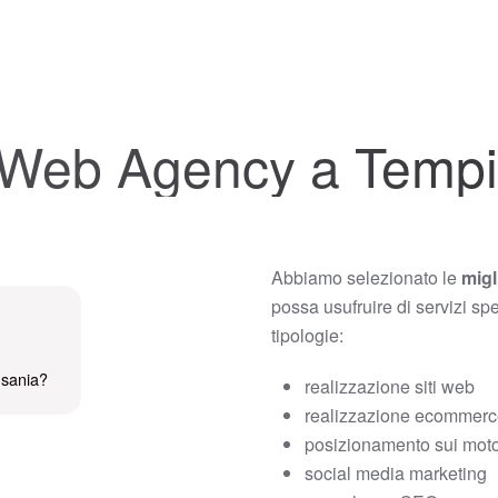
i Web Agency a Temp
Abbiamo selezionato le
migl
possa usufruire di servizi sp
tipologie:
usania?
realizzazione siti web
realizzazione ecommer
posizionamento sui motor
social media marketing