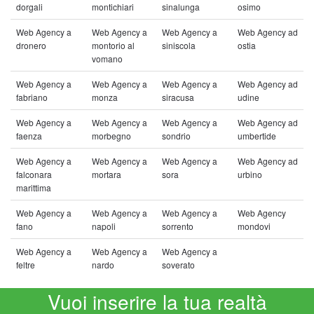
dorgali
montichiari
sinalunga
osimo
Web Agency a
Web Agency a
Web Agency a
Web Agency ad
dronero
montorio al
siniscola
ostia
vomano
Web Agency a
Web Agency a
Web Agency a
Web Agency ad
fabriano
monza
siracusa
udine
Web Agency a
Web Agency a
Web Agency a
Web Agency ad
faenza
morbegno
sondrio
umbertide
Web Agency a
Web Agency a
Web Agency a
Web Agency ad
falconara
mortara
sora
urbino
marittima
Web Agency a
Web Agency a
Web Agency a
Web Agency
fano
napoli
sorrento
mondovi
Web Agency a
Web Agency a
Web Agency a
feltre
nardo
soverato
Vuoi inserire la tua realtà