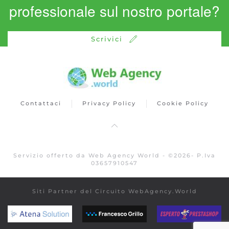
professionale sul nostro portale?
Scrivici
Contattaci
Privacy Policy
Cookie Policy
Servizio offerto da Web Agency World -
©
2026
- P.Iva
03657910547
Siti Partner del Circuito WebAgency.World
atenasolution.it
www.francescogrillo.it
espertoprest