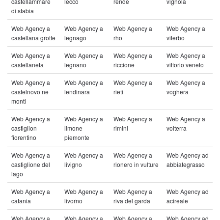
castellammare
lecco
rende
vignola
di stabia
Web Agency a
Web Agency a
Web Agency a
Web Agency a
castellana grotte
legnago
rho
viterbo
Web Agency a
Web Agency a
Web Agency a
Web Agency a
castellaneta
legnano
riccione
vittorio veneto
Web Agency a
Web Agency a
Web Agency a
Web Agency a
castelnovo ne
lendinara
rieti
voghera
monti
Web Agency a
Web Agency a
Web Agency a
Web Agency a
castiglion
limone
rimini
volterra
fiorentino
piemonte
Web Agency a
Web Agency a
Web Agency a
Web Agency ad
castiglione del
livigno
rionero in vulture
abbiategrasso
lago
Web Agency a
Web Agency a
Web Agency a
Web Agency ad
catania
livorno
riva del garda
acireale
Web Agency a
Web Agency a
Web Agency a
Web Agency ad