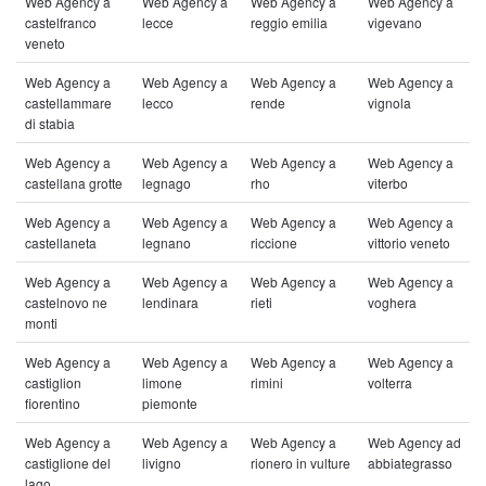
Web Agency a
Web Agency a
Web Agency a
Web Agency a
castelfranco
lecce
reggio emilia
vigevano
veneto
Web Agency a
Web Agency a
Web Agency a
Web Agency a
castellammare
lecco
rende
vignola
di stabia
Web Agency a
Web Agency a
Web Agency a
Web Agency a
castellana grotte
legnago
rho
viterbo
Web Agency a
Web Agency a
Web Agency a
Web Agency a
castellaneta
legnano
riccione
vittorio veneto
Web Agency a
Web Agency a
Web Agency a
Web Agency a
castelnovo ne
lendinara
rieti
voghera
monti
Web Agency a
Web Agency a
Web Agency a
Web Agency a
castiglion
limone
rimini
volterra
fiorentino
piemonte
Web Agency a
Web Agency a
Web Agency a
Web Agency ad
castiglione del
livigno
rionero in vulture
abbiategrasso
lago