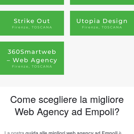
Strike Out
Utopia Design
Firenze, TOSCANA
Firenze, TOSCANA
360Smartweb
– Web Agency
Firenze, TOSCANA
Come scegliere la migliore
Web Agency ad Empoli?
La nostra
guida alle migliori web agency ad Empoli
è