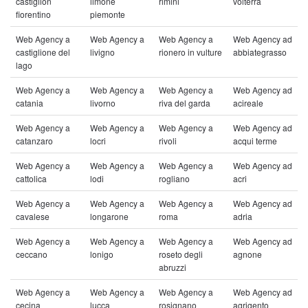
castiglion
limone
rimini
volterra
fiorentino
piemonte
Web Agency a
Web Agency a
Web Agency a
Web Agency ad
castiglione del
livigno
rionero in vulture
abbiategrasso
lago
Web Agency a
Web Agency a
Web Agency a
Web Agency ad
catania
livorno
riva del garda
acireale
Web Agency a
Web Agency a
Web Agency a
Web Agency ad
catanzaro
locri
rivoli
acqui terme
Web Agency a
Web Agency a
Web Agency a
Web Agency ad
cattolica
lodi
rogliano
acri
Web Agency a
Web Agency a
Web Agency a
Web Agency ad
cavalese
longarone
roma
adria
Web Agency a
Web Agency a
Web Agency a
Web Agency ad
ceccano
lonigo
roseto degli
agnone
abruzzi
Web Agency a
Web Agency a
Web Agency a
Web Agency ad
cecina
lucca
rosignano
agrigento