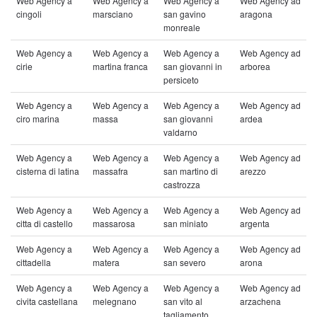
Web Agency a
Web Agency a
Web Agency a
Web Agency ad
cingoli
marsciano
san gavino
aragona
monreale
Web Agency a
Web Agency a
Web Agency a
Web Agency ad
cirie
martina franca
san giovanni in
arborea
persiceto
Web Agency a
Web Agency a
Web Agency a
Web Agency ad
ciro marina
massa
san giovanni
ardea
valdarno
Web Agency a
Web Agency a
Web Agency a
Web Agency ad
cisterna di latina
massafra
san martino di
arezzo
castrozza
Web Agency a
Web Agency a
Web Agency a
Web Agency ad
citta di castello
massarosa
san miniato
argenta
Web Agency a
Web Agency a
Web Agency a
Web Agency ad
cittadella
matera
san severo
arona
Web Agency a
Web Agency a
Web Agency a
Web Agency ad
civita castellana
melegnano
san vito al
arzachena
tagliamento