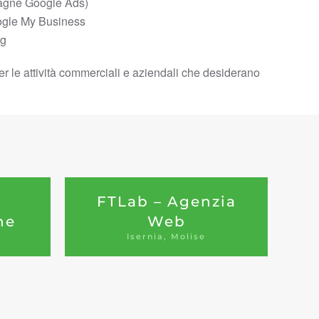
gne Google Ads)
ogle My Business
og
i per le attività commerciali e aziendali che desiderano
FTLab – Agenzia
ne
Web
Isernia, Molise