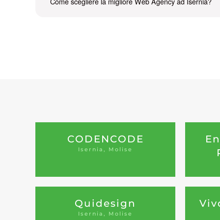
Come scegliere la migliore Web Agency ad Isernia?
CODENCODE
En
Isernia, Molise
Quidesign
Viv
Isernia, Molise