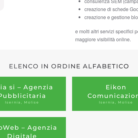
consulenza SEM (campa
creazione di schede Go
creazione e gestione bl
e molti altri servizi specific
maggiore visibilità online.
ELENCO IN ORDINE ALFABETICO
ia si – Agenzia
Eikon
Pubblicitaria
Comunicazio
Isernia, Molise
Isernia, Molise
oWeb – Agenzia
Digitale