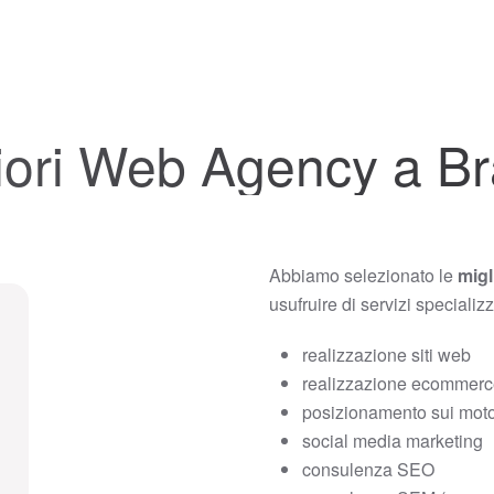
iori Web Agency a B
Abbiamo selezionato le
migl
usufruire di servizi specializ
realizzazione siti web
realizzazione ecommer
posizionamento sui motor
social media marketing
consulenza SEO