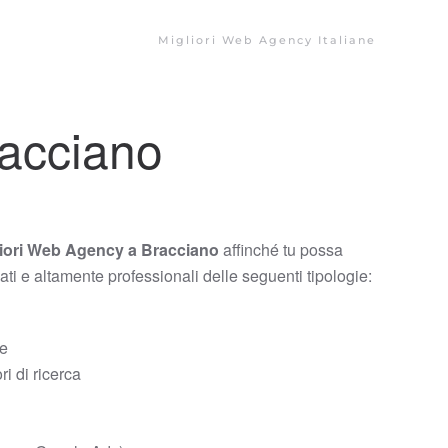
Migliori Web Agency Italiane
racciano
iori Web Agency a Bracciano
affinché tu possa
zati e altamente professionali delle seguenti tipologie:
ce
i di ricerca