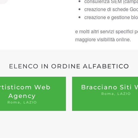
consulenza SEM (campa
creazione di schede Go
creazione e gestione bl
e molti altri servizi specific
maggiore visibilità online.
ELENCO IN ORDINE ALFABETICO
rtisticom Web
Bracciano Siti
Roma, LAZIO
Agency
Roma, LAZIO