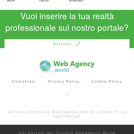
Vuoi inserire la tua realtà
professionale sul nostro portale?
Scrivici
Contattaci
Privacy Policy
Cookie Policy
Servizio offerto da Web Agency World -
©
2026
- P.Iva
03657910547
Siti Partner del Circuito WebAgency.World