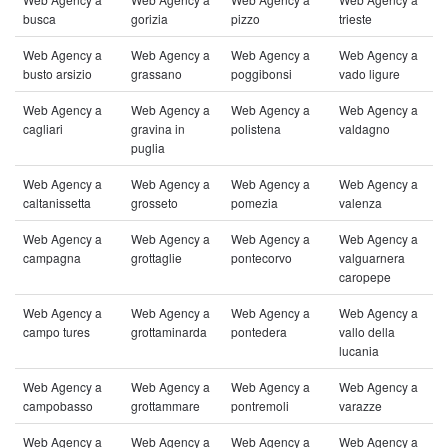
busca
gorizia
pizzo
trieste
Web Agency a
Web Agency a
Web Agency a
Web Agency a
busto arsizio
grassano
poggibonsi
vado ligure
Web Agency a
Web Agency a
Web Agency a
Web Agency a
cagliari
gravina in
polistena
valdagno
puglia
Web Agency a
Web Agency a
Web Agency a
Web Agency a
caltanissetta
grosseto
pomezia
valenza
Web Agency a
Web Agency a
Web Agency a
Web Agency a
campagna
grottaglie
pontecorvo
valguarnera
caropepe
Web Agency a
Web Agency a
Web Agency a
Web Agency a
campo tures
grottaminarda
pontedera
vallo della
lucania
Web Agency a
Web Agency a
Web Agency a
Web Agency a
campobasso
grottammare
pontremoli
varazze
Web Agency a
Web Agency a
Web Agency a
Web Agency a