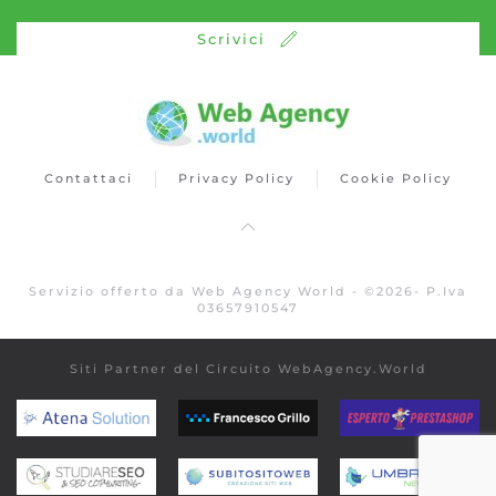
Scrivici
Contattaci
Privacy Policy
Cookie Policy
Servizio offerto da Web Agency World -
©
2026
- P.Iva
03657910547
Siti Partner del Circuito WebAgency.World
atenasolution.it
www.francescogrillo.it
espertoprest
www.studiareseo.org
www.subitositoweb.it
www.umbria3