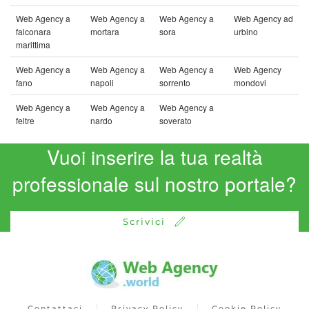
Web Agency a
Web Agency a
Web Agency a
Web Agency ad
falconara
mortara
sora
urbino
marittima
Web Agency a
Web Agency a
Web Agency a
Web Agency
fano
napoli
sorrento
mondovi
Web Agency a
Web Agency a
Web Agency a
feltre
nardo
soverato
Vuoi inserire la tua realtà
professionale sul nostro portale?
Scrivici
Contattaci
Privacy Policy
Cookie Policy