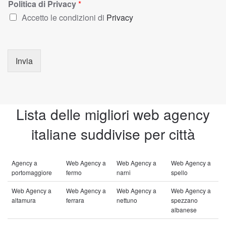
Politica di Privacy
*
Accetto le condizioni di
Privacy
Invia
Lista delle migliori web agency
italiane suddivise per città
Agency a
Web Agency a
Web Agency a
Web Agency a
portomaggiore
fermo
narni
spello
Web Agency a
Web Agency a
Web Agency a
Web Agency a
altamura
ferrara
nettuno
spezzano
albanese