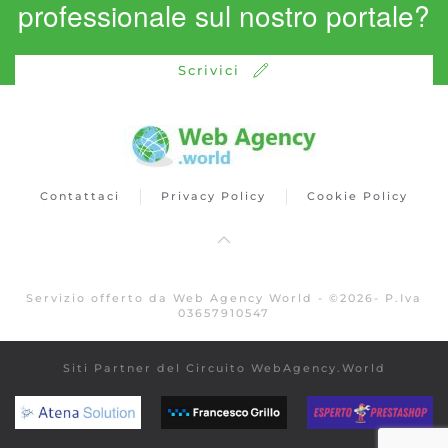
professionale sul nostro portale?
Scrivici
Contattaci
Privacy Policy
Cookie Policy
Servizio offerto da Web Agency World -
©
2026
- P.Iva
03657910547
Siti Partner del Circuito WebAgency.World
atenasolution.it
www.francescogrillo.it
espertoprest