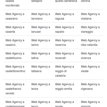
casale
ladispoli
quartu santelena
verona
monferrato
Web Agency a
Web Agency a
Web Agency a
Web Agency a
casarano
lanciano
ragusa
viadana
Web Agency a
Web Agency a
Web Agency a
Web Agency a
caserta
lanusei
rapallo
viareggio
Web Agency a
Web Agency a
Web Agency a
Web Agency a
cassino
larino
ravenna
vibo valentia
Web Agency a
Web Agency a
Web Agency a
Web Agency a
castelbuono
latina
recanati
vicenza
Web Agency a
Web Agency a
Web Agency a
Web Agency a
castelfiorentino
latisana
reggio di
vieste
calabria
Web Agency a
Web Agency a
Web Agency a
Web Agency a
castelfranco
lecce
reggio emilia
vigevano
veneto
Web Agency a
Web Agency a
Web Agency a
Web Agency a
castellammare
lecco
rende
vignola